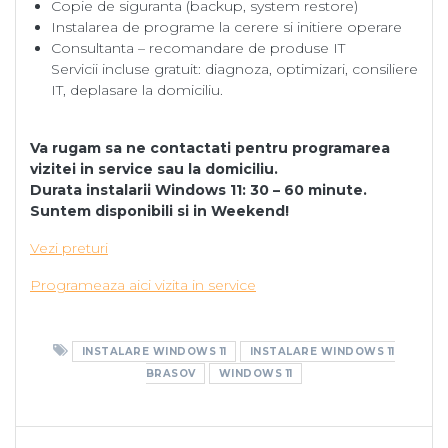
Copie de siguranta (backup, system restore)
Instalarea de programe la cerere si initiere operare
Consultanta – recomandare de produse IT
Servicii incluse gratuit: diagnoza, optimizari, consiliere
IT, deplasare la domiciliu.
Va rugam sa ne contactati pentru programarea
vizitei in service sau la domiciliu.
Durata instalarii Windows 11: 30 – 60 minute.
Suntem disponibili si in Weekend!
Vezi preturi
Programeaza aici vizita in service
INSTALARE WINDOWS 11
INSTALARE WINDOWS 11
BRASOV
WINDOWS 11
Navigare