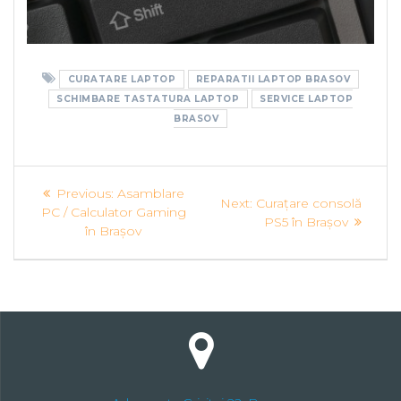
CURATARE LAPTOP
REPARATII LAPTOP BRASOV
SCHIMBARE TASTATURA LAPTOP
SERVICE LAPTOP
BRASOV
Navigare
Previous
Previous:
Asamblare
Next
Next:
Curațare consolă
post:
în
PC / Calculator Gaming
post:
PS5 în Brașov
în Brașov
articole