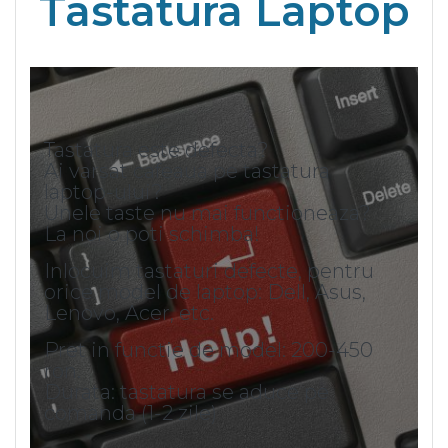
Tastatura Laptop
Tastatura este defecta?
Ai varsat cafeaua pe tastatura
laptop-ului?
Unele taste nu mai functioneaza?
La noi o poti schimba!
Inlocuim tastaturi defecte, pentru
orice model de laptop: Dell, Asus,
Lenovo, Acer, etc.
Pret in functie de model: 200-450
ron.
Durata: tastatura se aduce pe
comanda (1-2 zile)