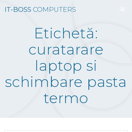
Skip
IT-BOSS
COMPUTERS
to
content
Etichetă:
curatarare
laptop si
schimbare pasta
termo