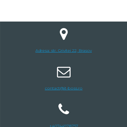
Adresa: str. Grivitei 22, Brasov
contact@it-boss.ro
+40744978757